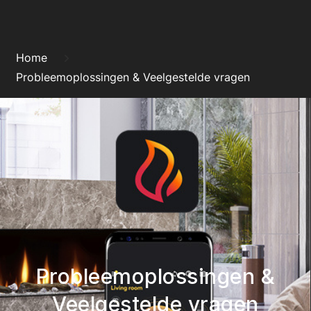
Skip
to
Kruimelpad
content
Home
Probleemoplossingen & Veelgestelde vragen
Probleemoplossingen &
Veelgestelde vragen